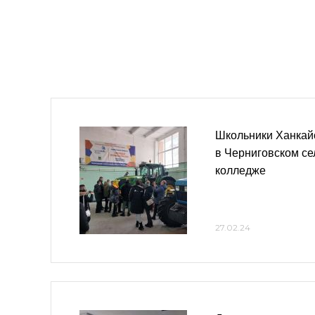
Школьники Ханкай
в Черниговском с
колледже
27.02.24