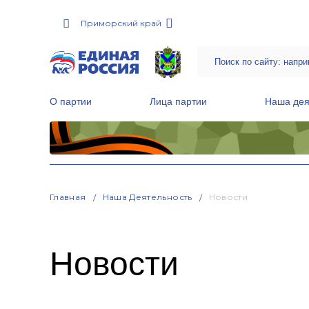
Приморский край
О партии
Лица партии
Наша дея
Местные общественные приемные Партии
Руководитель Региональной обще
Народная программа «Единой России»
Главная
Наша Деятельность
Новости
Новости