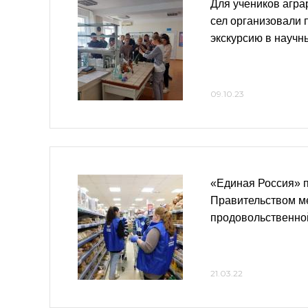
Для учеников агра
сел организовали
экскурсию в научн
09.10.23
«Единая Россия» п
Правительством м
продовольственно
21.03.22