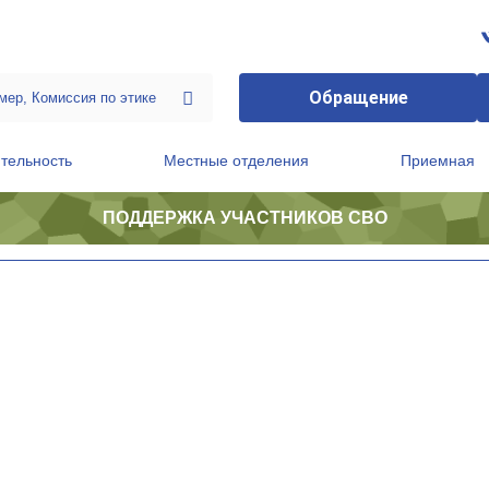
Обращение
тельность
Местные отделения
Приемная
ПОДДЕРЖКА УЧАСТНИКОВ СВО
ственной приемной Председателя Партии
Президиум регионального политического совета