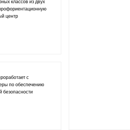
рных классов из двух
 профориентационную
ый центр
роработает с
еры по обеспечению
й безопасности