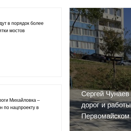
ут в порядок более
ятки мостов
Сергей Чунаев
роги Михайловка –
дорог и работы
н по нацпроекту в
Первомайском