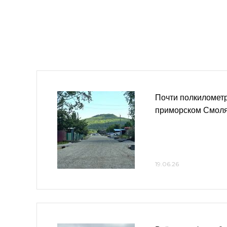
Почти полкилометр
приморском Смол
19.06.26