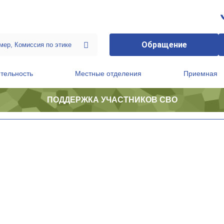
Обращение
тельность
Местные отделения
Приемная
ПОДДЕРЖКА УЧАСТНИКОВ СВО
ственной приемной Председателя Партии
Президиум регионального политического совета