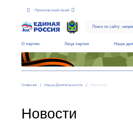
Приморский край
О партии
Лица партии
Наша дея
Местные общественные приемные Партии
Руководитель Региональной обще
Народная программа «Единой России»
Главная
Наша Деятельность
Новости
Новости