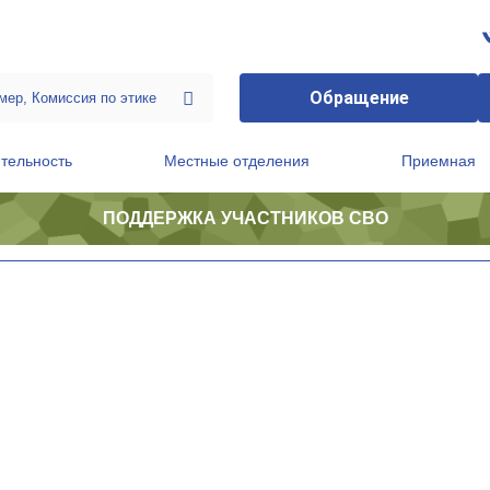
Обращение
тельность
Местные отделения
Приемная
ПОДДЕРЖКА УЧАСТНИКОВ СВО
ственной приемной Председателя Партии
Президиум регионального политического совета