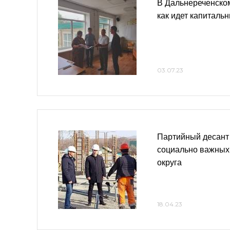
В Дальнереченско
как идет капиталь
03.07.23
Партийный десант
социально важных 
округа
18.04.23