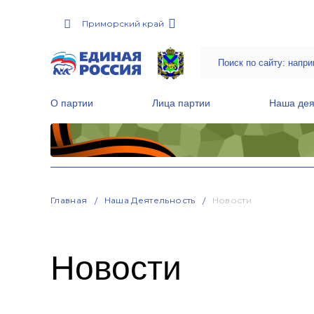
Приморский край
О партии
Лица партии
Наша дея
Местные общественные приемные Партии
Руководитель Региональной обще
Народная программа «Единой России»
Главная
Наша Деятельность
Новости
Новости