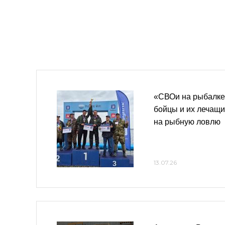
«СВОи на рыбалке
бойцы и их лечащ
на рыбную ловлю
13.07.26