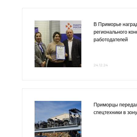
В Приморье награ
регионального кон
работодателей
24.12.24
Приморцы передал
спецтехники в зон