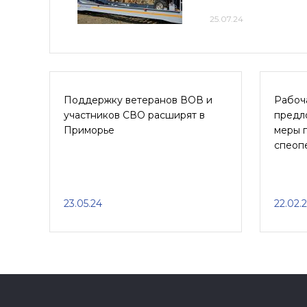
25.07.24
Поддержку ветеранов ВОВ и
Рабоч
участников СВО расширят в
предл
Приморье
меры 
спеоп
23.05.24
22.02.