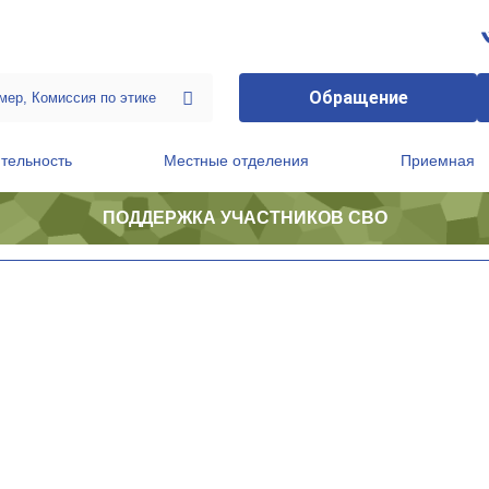
Обращение
тельность
Местные отделения
Приемная
ПОДДЕРЖКА УЧАСТНИКОВ СВО
ственной приемной Председателя Партии
Президиум регионального политического совета