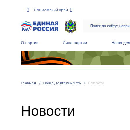
Приморский край
О партии
Лица партии
Наша дея
Местные общественные приемные Партии
Руководитель Региональной обще
Народная программа «Единой России»
Главная
Наша Деятельность
Новости
Новости