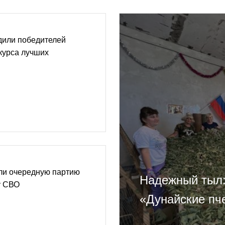
дили победителей
курса лучших
и очередную партию
Надежный тыл:
у СВО
«Дунайские пч