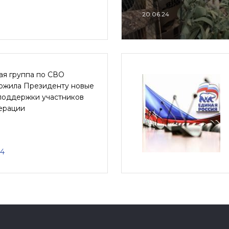
20.06.24
ая группа по СВО
ожила Президенту новые
поддержки участников
ерации
24