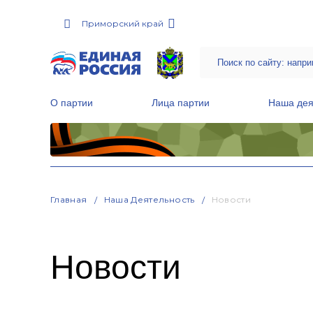
Приморский край
О партии
Лица партии
Наша дея
Местные общественные приемные Партии
Руководитель Региональной обще
Народная программа «Единой России»
Главная
Наша Деятельность
Новости
Новости