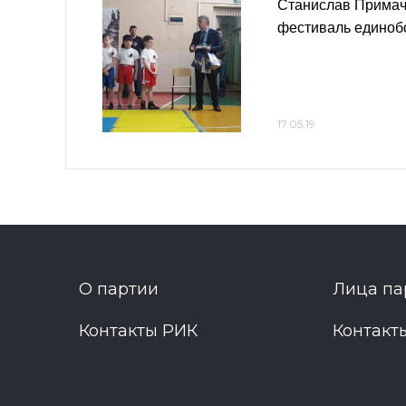
Станислав Примач
фестиваль единоб
17.05.19
О партии
Лица па
Контакты РИК
Контакт