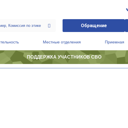
Обращение
тельность
Местные отделения
Приемная
ПОДДЕРЖКА УЧАСТНИКОВ СВО
ственной приемной Председателя Партии
Президиум регионального политического совета