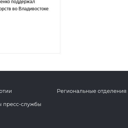
енко поддержал
орств во Владивостоке
ртии
Региональные отделения
ы пресс-службы