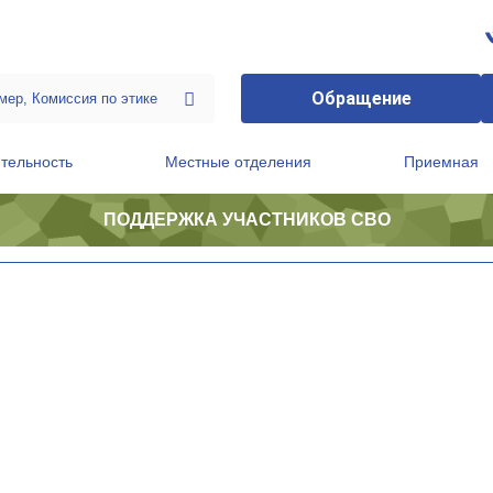
Обращение
тельность
Местные отделения
Приемная
ПОДДЕРЖКА УЧАСТНИКОВ СВО
ственной приемной Председателя Партии
Президиум регионального политического совета