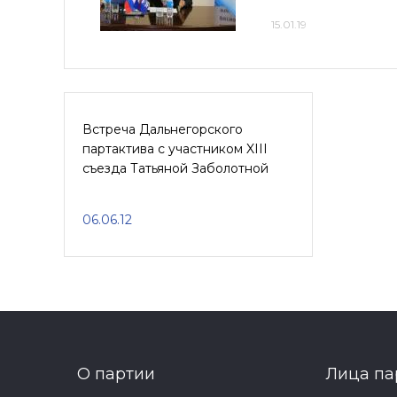
15.01.19
Встреча Дальнегорского
партактива с участником XIII
съезда Татьяной Заболотной
06.06.12
О партии
Лица па