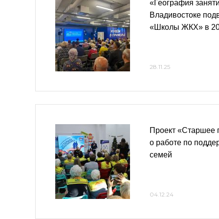
«География заняти
Владивостоке подв
«Школы ЖКХ» в 20
28.11.25
Проект «Старшее 
о работе по подде
семей
04.12.24