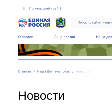
Приморский край
О партии
Лица партии
Наша дея
Местные общественные приемные Партии
Руководитель Региональной обще
Народная программа «Единой России»
Главная
Наша Деятельность
Новости
Новости