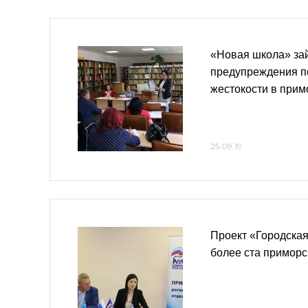
«Новая школа» за
предупреждения п
жестокости в прим
25.09.19
Проект «Городская
более ста приморс