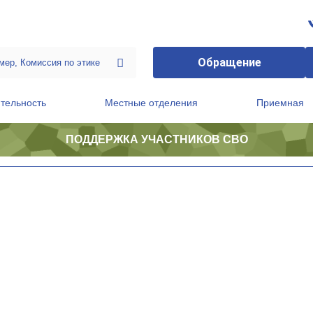
Обращение
тельность
Местные отделения
Приемная
ПОДДЕРЖКА УЧАСТНИКОВ СВО
ственной приемной Председателя Партии
Президиум регионального политического совета