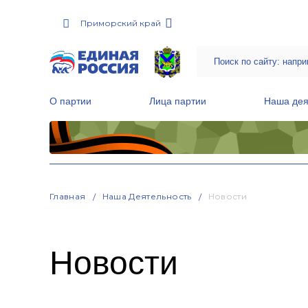
Приморский край
О партии
Лица партии
Наша дея
Местные общественные приемные Партии
Руководитель Региональной обще
Народная программа «Единой России»
Главная
Наша Деятельность
Новости
Новости