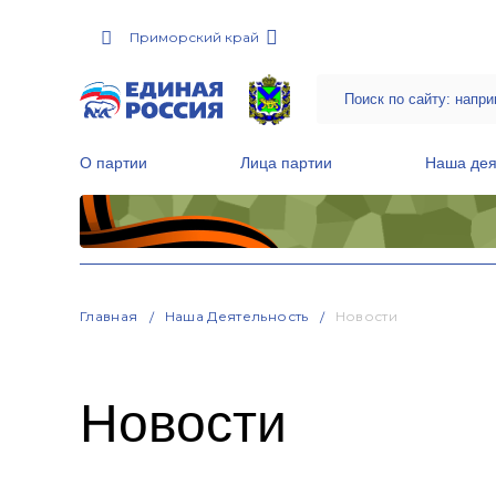
Приморский край
О партии
Лица партии
Наша дея
Местные общественные приемные Партии
Руководитель Региональной обще
Народная программа «Единой России»
Главная
Наша Деятельность
Новости
Новости