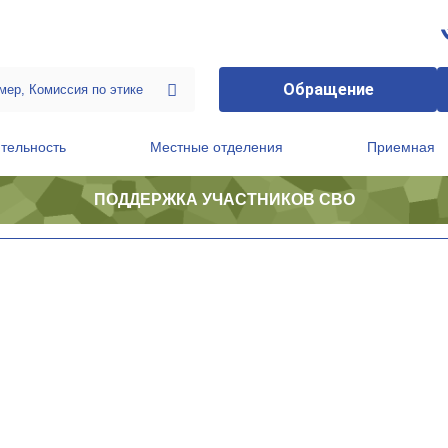
Обращение
тельность
Местные отделения
Приемная
ПОДДЕРЖКА УЧАСТНИКОВ СВО
ственной приемной Председателя Партии
Президиум регионального политического совета