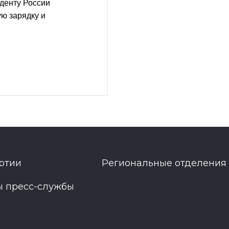
денту России
ю зарядку и
ртии
Региональные отделения
ы пресс-службы