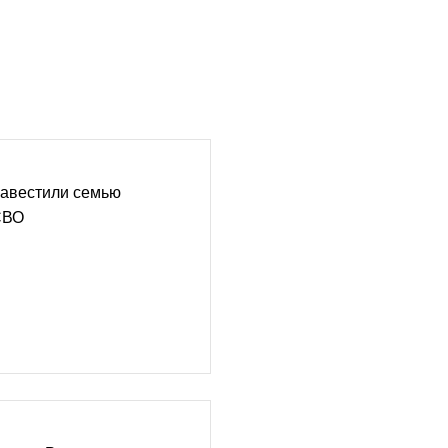
навестили семью
СВО