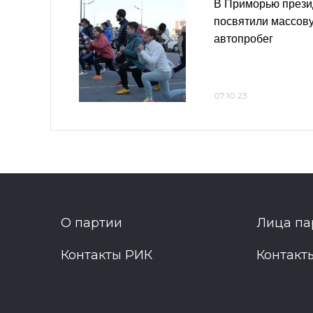
В Приморью прези
посвятили массову
автопробег
07.10.23
О партии
Лица па
Контакты РИК
Контакт