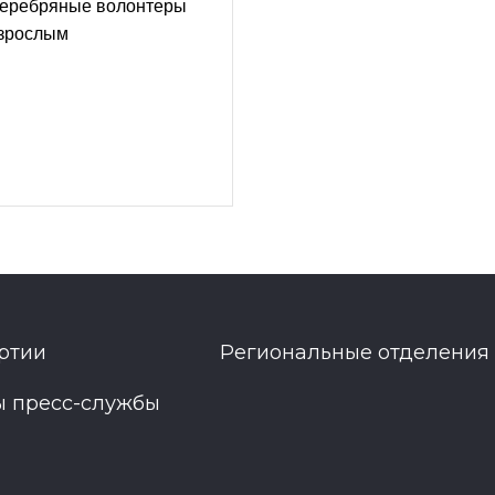
серебряные волонтеры
взрослым
ртии
Региональные отделения
ы пресс-службы