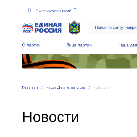
Приморский край
О партии
Лица партии
Наша дея
Местные общественные приемные Партии
Руководитель Региональной обще
Народная программа «Единой России»
Главная
Наша Деятельность
Новости
Новости