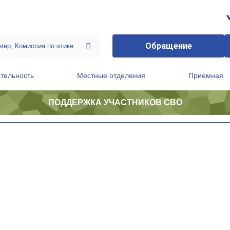
Обращение
тельность
Местные отделения
Приемная
ПОДДЕРЖКА УЧАСТНИКОВ СВО
ственной приемной Председателя Партии
Президиум регионального политического совета