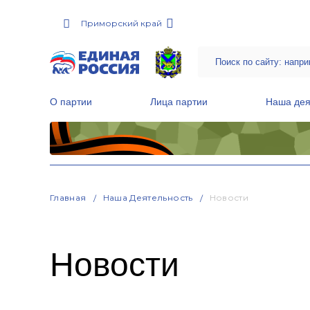
Приморский край
О партии
Лица партии
Наша дея
Местные общественные приемные Партии
Руководитель Региональной обще
Народная программа «Единой России»
Главная
Наша Деятельность
Новости
Новости