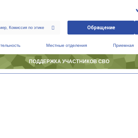
Обращение
тельность
Местные отделения
Приемная
ПОДДЕРЖКА УЧАСТНИКОВ СВО
ственной приемной Председателя Партии
Президиум регионального политического совета