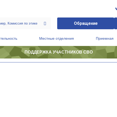
Обращение
тельность
Местные отделения
Приемная
ПОДДЕРЖКА УЧАСТНИКОВ СВО
ственной приемной Председателя Партии
Президиум регионального политического совета