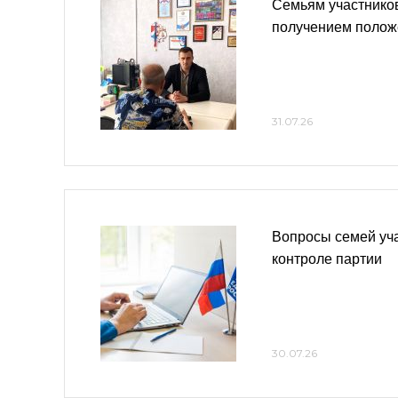
Семьям участнико
получением полож
31.07.26
Вопросы семей уч
контроле партии
30.07.26