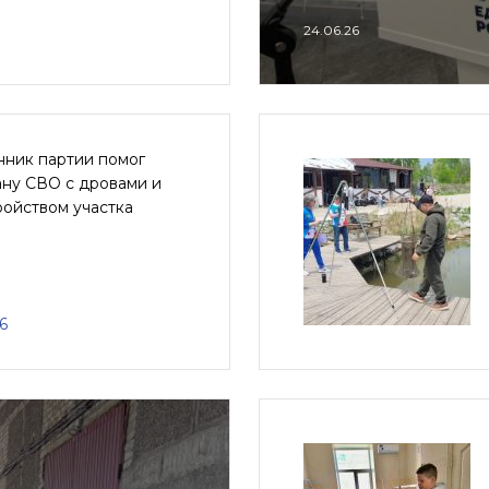
24.06.26
нник партии помог
ану СВО с дровами и
ройством участка
6