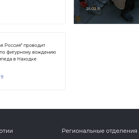
25.02.19
я Россия" проводит
 по фигурному вождению
ипеда в Находке
19
ртии
Региональные отделения