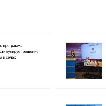
в: программа
 стимулирует решение
ы в селах