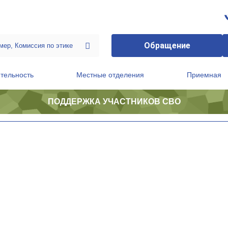
Обращение
тельность
Местные отделения
Приемная
ПОДДЕРЖКА УЧАСТНИКОВ СВО
ственной приемной Председателя Партии
Президиум регионального политического совета