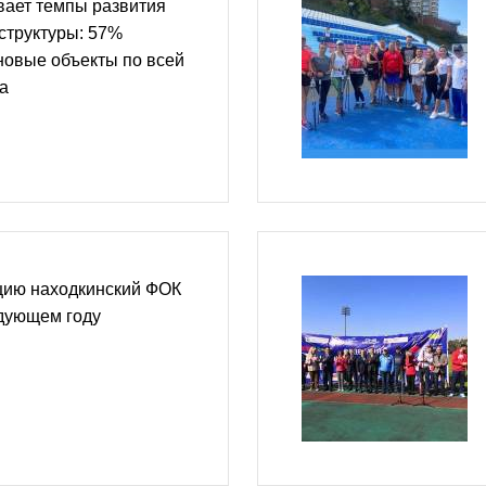
ает темпы развития
структуры: 57%
новые объекты по всей
а
цию находкинский ФОК
едующем году