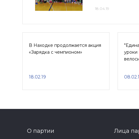
18.04.19
В Находке продолжается акция
"Едина
«Зарядка с чемпионом»
уроки
велос
18.02.19
08.02.
О партии
Лица па