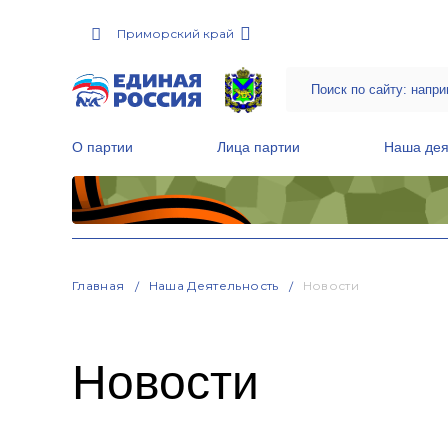
Приморский край
О партии
Лица партии
Наша дея
Местные общественные приемные Партии
Руководитель Региональной обще
Народная программа «Единой России»
Главная
Наша Деятельность
Новости
Новости