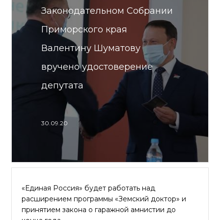
Законодательном Собрании
Приморского края
Валентину Шуматову
вручено удостоверение
депутата
30.09.20
«Единая Россия» будет работать над
расширением программы «Земский доктор» и
принятием закона о гаражной амнистии до