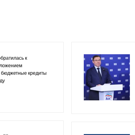
братилась к
дложением
ь бюджетные кредиты
оду