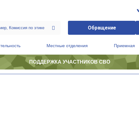
Обращение
тельность
Местные отделения
Приемная
ПОДДЕРЖКА УЧАСТНИКОВ СВО
ственной приемной Председателя Партии
Президиум регионального политического совета