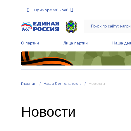
Приморский край
О партии
Лица партии
Наша дея
Местные общественные приемные Партии
Руководитель Региональной обще
Народная программа «Единой России»
Главная
Наша Деятельность
Новости
Новости