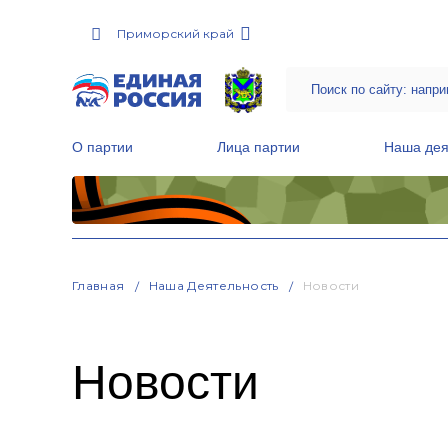
Приморский край
О партии
Лица партии
Наша дея
Местные общественные приемные Партии
Руководитель Региональной обще
Народная программа «Единой России»
Главная
Наша Деятельность
Новости
Новости