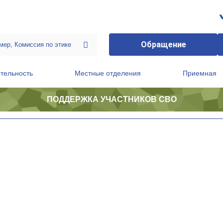
Обращение
тельность
Местные отделения
Приемная
ПОДДЕРЖКА УЧАСТНИКОВ СВО
ственной приемной Председателя Партии
Президиум регионального политического совета