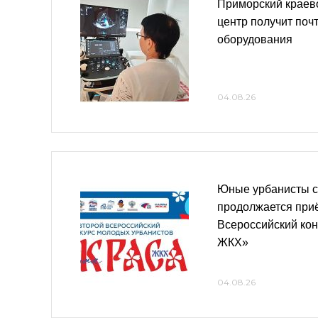
Приморский краев
центр получит поч
оборудования
04.08.26
Юные урбанисты с
продолжается приё
Всероссийский ко
ЖКХ»
04.08.26