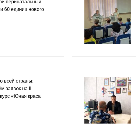
ой перинатальный
ти 60 единиц нового
о всей страны:
м заявок на II
нкурс «Юная краса