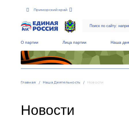
Приморский край
О партии
Лица партии
Наша дея
Местные общественные приемные Партии
Руководитель Региональной обще
Народная программа «Единой России»
Главная
Наша Деятельность
Новости
Новости