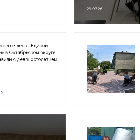
29.07.26
йшего члена «Единой
» в Октябрьском округе
авили с девяностолетием
26