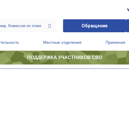
Обращение
тельность
Местные отделения
Приемная
ПОДДЕРЖКА УЧАСТНИКОВ СВО
ственной приемной Председателя Партии
Президиум регионального политического совета