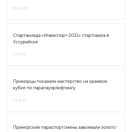
13.04.23
Спартакиада «Инваспорт-2022» стартовала в
Уссурийске
07.12.22
Приморцы показали мастерство на краевом
кубке по парапауэрлифтингу
06.12.22
Приморские параспортсмены завоевали золото