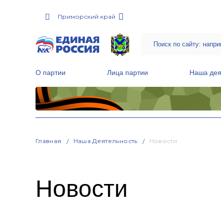
Приморский край
О партии
Лица партии
Наша дея
Местные общественные приемные Партии
Руководитель Региональной обще
Народная программа «Единой России»
Главная
Наша Деятельность
Новости
Новости