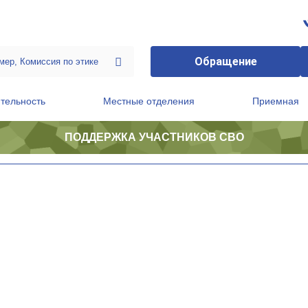
Обращение
тельность
Местные отделения
Приемная
ПОДДЕРЖКА УЧАСТНИКОВ СВО
ственной приемной Председателя Партии
Президиум регионального политического совета