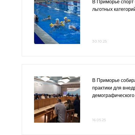
В Приморье спорт 
льготных категори
30.10.25
В Приморье собир
практики для внед
демографического
16.05.25