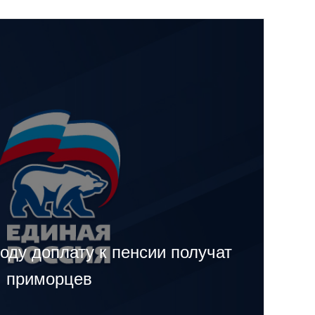
оду доплату к пенсии получат
ч приморцев