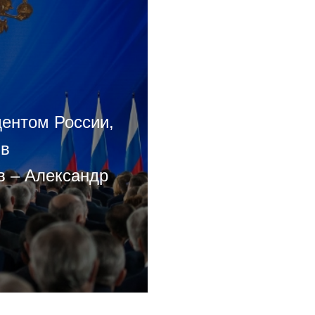
дентом России,
 в
в – Александр