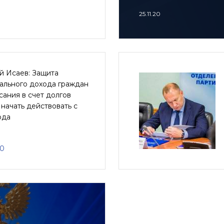
25.11.20
й Исаев: Защита
ального дохода граждан
сания в счет долгов
начать действовать с
ода
20