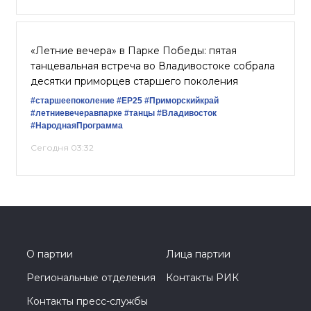
«Летние вечера» в Парке Победы: пятая
танцевальная встреча во Владивостоке собрала
десятки приморцев старшего поколения
#старшеепоколение
#ЕР25
#Приморскийкрай
#летниевечеравпарке
#танцы
#Владивосток
#НароднаяПрограмма
Сегодня 03:32
О партии
Лица партии
Региональные отделения
Контакты РИК
Контакты пресс-службы