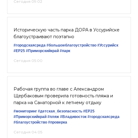
Сегодня 09:02
Историческую часть парка ДОРА в Уссурийске
благоустраивают поэтапно
#городскаясреда
#большоеблагоустройство
#Уссурийск
#ЕР25
#Приморскийкрай
#парк
Сегодня 05:00
Рабочая группа во главе с Александром
Щербаковым проверила готовность пляжа и
парка на Санаторной к летнему отдыху
#мониторинг
#детская_безопасность
#ЕР25
#Приморскийкрай
#пляж
#Владивосток
#городскаясреда
#благоустройство
#проверка
Сегодня 04:05