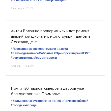
#освещение
#ЕР25
#Приморскийкрай
Сегодня 09:21
Антон Волошко проверил, как идет ремонт
аварийной школы и реконструкция дамбы в
Лесозаводске
#Лесозаводск
#реконструкция
#дамба
#ЗаконодательноеСобрание
#Приморскийкрай
#ЕР25
#ремонтшколы
#ремонтдороги
Сегодня 05:04
Почти 150 парков, скверов и дворов уже
благоустроили в Приморье
#большоеблагоустройство
#ЕР25
#Приморскийкрай
#городскаясреда