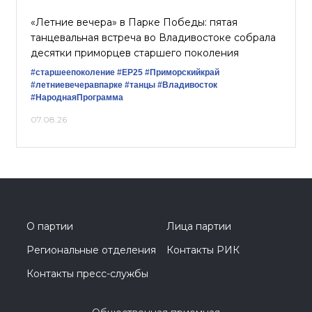
«Летние вечера» в Парке Победы: пятая
танцевальная встреча во Владивостоке собрала
десятки приморцев старшего поколения
#старшеепоколение
#ЕР25
#Приморскийкрай
#летниевечеравпарке
#танцы
#Владивосток
#НароднаяПрограмма
07.08.26
О партии
Лица партии
Региональные отделения
Контакты РИК
Контакты пресс-службы