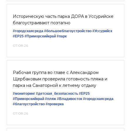
Историческую часть парка ДОРА в Уссурийске
благоустраивают поэтапно
#городскаясреда
#большоеблагоустройство
#Уссурийск
#ЕР25
#Приморскийкрай
#парк
07.08.26
Рабочая группа во главе с Александром
Щербаковым проверила готовность пляжа и
парка на Санаторной к летнему отдыху
#мониторинг
#детская_безопасность
#ЕР25
#Приморскийкрай
#пляж
#Владивосток
#городскаясреда
#благоустройство
#проверка
07.08.26