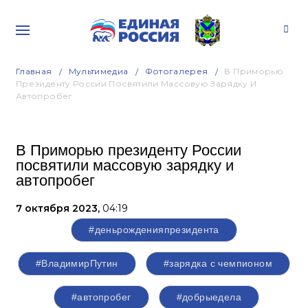
Главная
Мультимедиа
Фотогалерея
В Приморью
Президенту России Посвятили Массовую Зарядку И
Автопробег
В Приморью президенту России
посвятили массовую зарядку и
автопробег
7 октября 2023,
04:19
#деньрожденияпрезидента
#ВладимирПутин
#зарядка с чемпионом
#автопробег
#добрыедела