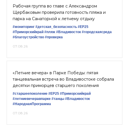
Рабочая группа во главе с Александром
Щербаковым проверила готовность пляжа и
парка на Санаторной к летнему отдыху
#мониторинг
#детская_безопасность
#ЕР25
#Приморскийкрай
#пляж
#Владивосток
#городскаясреда
#благоустройство
#проверка
07.08.26
«Летние вечера» в Парке Победы: пятая
танцевальная встреча во Владивостоке собрала
десятки приморцев старшего поколения
#старшеепоколение
#ЕР25
#Приморскийкрай
#летниевечеравпарке
#танцы
#Владивосток
#НароднаяПрограмма
07.08.26