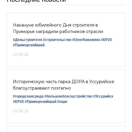
Накануне юбилейного Дня строителя в
Приморье наградили работников отрасли
#Деньстроителя
#строительство
#ОлегКожемяко
#ЕР25
#Приморскийкрай
07.08.26
Историческую часть парка ДОРА в Уссурийске
благоустраивают поэтапно
#городскаясреда
#большоеблагоустройство
#Уссурийск
#ЕР25
#Приморскийкрай
#парк
07.08.26