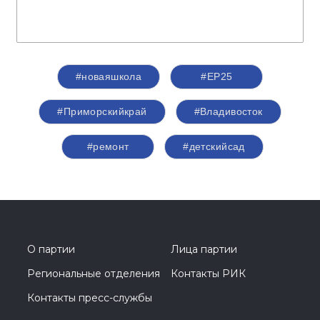
#новаяшкола
#ЕР25
#Приморскийкрай
#Владивосток
#ремонт
#детскийсад
О партии
Лица партии
Региональные отделения
Контакты РИК
Контакты пресс-службы