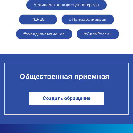
#единаястранадоступнаясреда
#ЕР25
#Приморскийкрай
#зарядкачемпионов
#СилаРоссии
Общественная приемная
Создать обращение