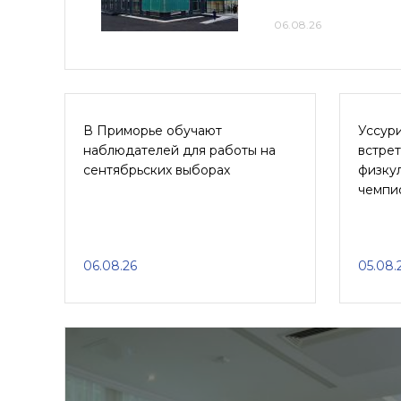
06.08.26
В Приморье обучают
Уссур
наблюдателей для работы на
встре
сентябрьских выборах
физкул
чемпи
06.08.26
05.08.