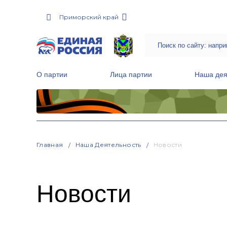
Приморский край
О партии
Лица партии
Наша дея
Местные общественные приемные Партии
Руководитель Региональной обще
Народная программа «Единой России»
Главная
Наша Деятельность
Новости
Новости