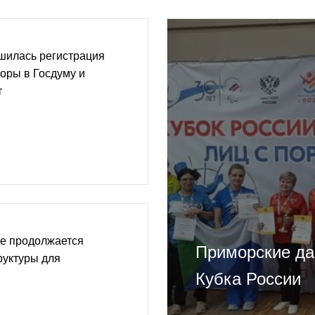
шилась регистрация
оры в Госдуму и
т
ве продолжается
Приморские да
руктуры для
Кубка России