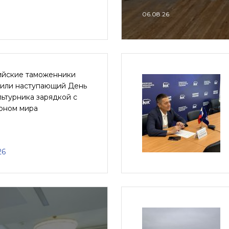
06.08.26
ийские таможенники
тили наступающий День
ьтурника зарядкой с
оном мира
26