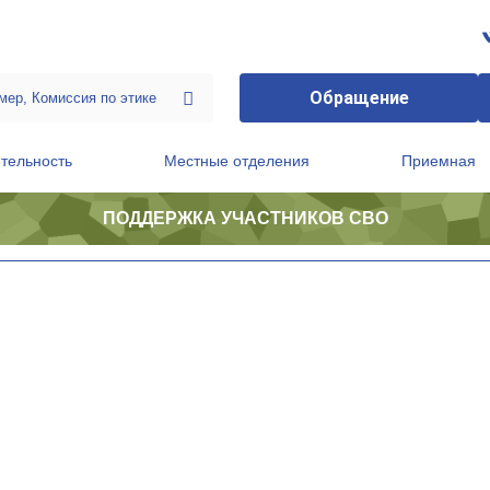
Обращение
тельность
Местные отделения
Приемная
ПОДДЕРЖКА УЧАСТНИКОВ СВО
ственной приемной Председателя Партии
Президиум регионального политического совета