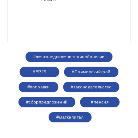
#женскоедвижениеединойроссии
#ЕР25
#Приморскийкрай
#поправки
#законодательство
#сборпредложений
#пенсия
#маткапитал