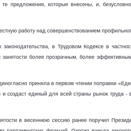
те предложения, которые внесены, и, безусловно,
стную работу над совершенствованием профильног
х законодательства, в Трудовом Кодексе в частнос
 занятости более прозрачным, более эффективным
иногласно приняла в первом чтении поправки «Един
ы и создаст единый для всей страны рынок труда - 
анятости в весеннюю сессию ранее поручил Прези
ми парламентских фракций. Партия внесла законоп