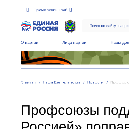
Приморский край
О партии
Лица партии
Наша дея
Местные общественные приемные Партии
Руководитель Региональной обще
Народная программа «Единой России»
Главная
Наша Деятельность
Новости
Профсоюз
Профсоюзы под
Россией» поправ