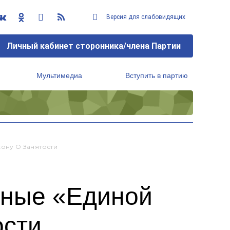
Версия для слабовидящих
Личный кабинет сторонника/члена Партии
Мультимедиа
Вступить в партию
Региональный исполнительный комитет
ону О Занятости
ные «Единой
ости