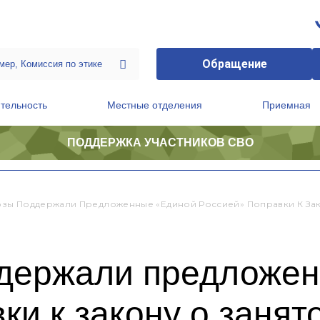
Обращение
тельность
Местные отделения
Приемная
ПОДДЕРЖКА УЧАСТНИКОВ СВО
ственной приемной Председателя Партии
Президиум регионального политического совета
ы Поддержали Предложенные «Единой Россией» Поправки К Зак
держали предложен
ки к закону о занят