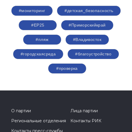
#мониторинг
#детская_безопасность
#ЕР25
#Приморскийкрай
#пляж
#Владивосток
#городскаясреда
#благоустройство
#проверка
О партии
Лица партии
Региональные отделения
Контакты РИК
Контакты пресс-службы