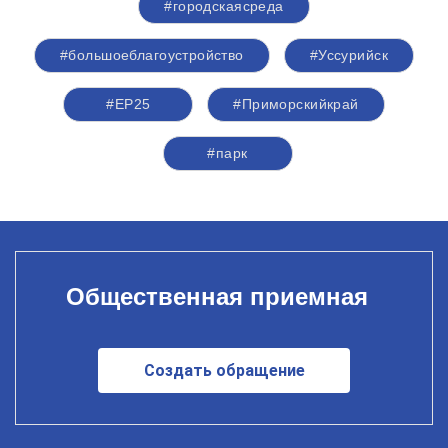
#городскаясреда
#большоеблагоустройство
#Уссурийск
#ЕР25
#Приморскийкрай
#парк
Общественная приемная
Создать обращение