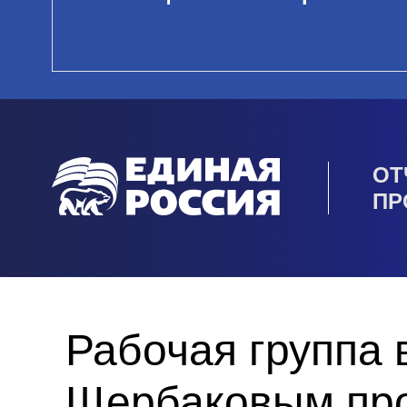
ОТ
ПР
Рабочая группа 
Щербаковым про