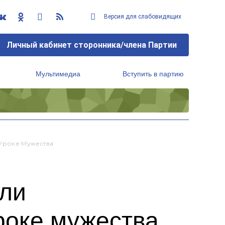
Версия для слабовидящих
Личный кабинет сторонника/члена Партии
Мультимедиа
Вступить в партию
Региональный исполнительный комитет
Уроке Мужества
али
роке мужества