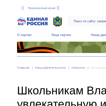
Приморский край
О партии
Лица партии
Наша дея
Местные общественные приемные Партии
Руководитель Региональной обще
Народная программа «Единой России»
Главная
Наша Деятельность
Новости
Школьник
Школьникам Вла
увлекательную и