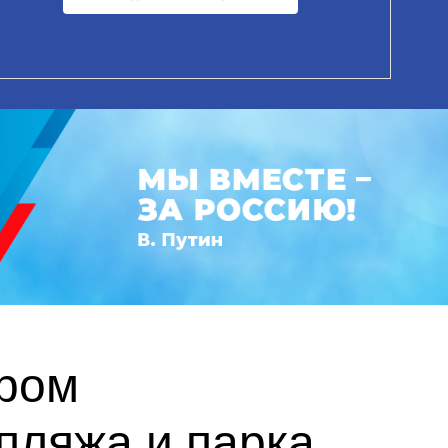
дром
пляжа и парка