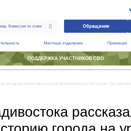
Обращение
тельность
Местные отделения
Приемная
ПОДДЕРЖКА УЧАСТНИКОВ СВО
ственной приемной Председателя Партии
Президиум регионального политического совета
ам Владивостока Рассказали Увлекательную Историю Города На 
дивостока рассказ
сторию города на у