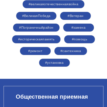
#великаяотечественнаявойна
#ВеликаяПобеда
#Ветеран
#Пограничныйрайон
#замена
#историческаяпамять
#помощь
#ремонт
#сантехника
#установка
Общественная приемная