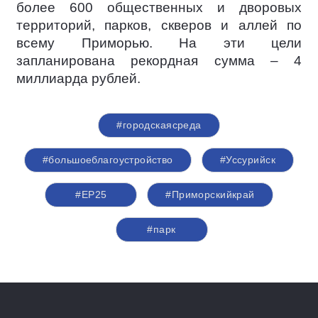
более 600 общественных и дворовых
территорий, парков, скверов и аллей по
всему Приморью. На эти цели
запланирована рекордная сумма – 4
миллиарда рублей.
#городскаясреда
#большоеблагоустройство
#Уссурийск
#ЕР25
#Приморскийкрай
#парк