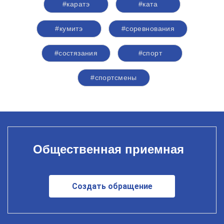
#каратэ
#ката
#кумитэ
#соревнования
#состязания
#спорт
#спортсмены
Общественная приемная
Создать обращение