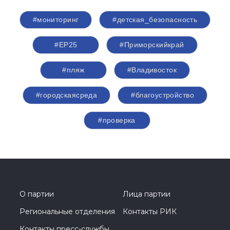
#мониторинг
#детская_безопасность
#ЕР25
#Приморскийкрай
#пляж
#Владивосток
#городскаясреда
#благоустройство
#проверка
О партии
Лица партии
Региональные отделения
Контакты РИК
Контакты пресс-службы