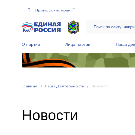
Приморский край
О партии
Лица партии
Наша дея
Местные общественные приемные Партии
Руководитель Региональной обще
Народная программа «Единой России»
Главная
Наша Деятельность
Новости
Новости