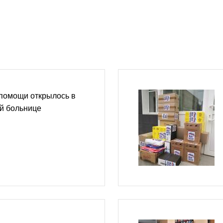
 помощи открылось в
й больнице