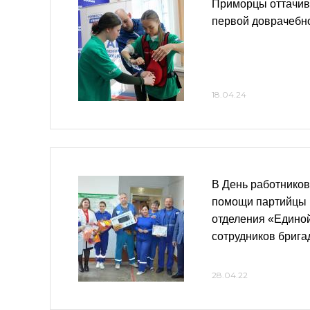
Приморцы оттачив
первой доврачебн
18.04.24
В День работников
помощи партийцы 
отделения «Едино
сотрудников брига
28.04.22