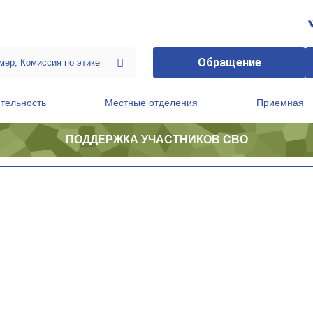
Обращение
тельность
Местные отделения
Приемная
ПОДДЕРЖКА УЧАСТНИКОВ СВО
ственной приемной Председателя Партии
Президиум регионального политического совета