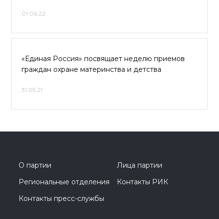
01.06.22
«Единая Россия» посвящает неделю приемов
граждан охране материнства и детства
31.05.21
О партии
Лица партии
Региональные отделения
Контакты РИК
Контакты пресс-службы