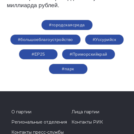
миллиарда рублей.
#городскаясреда
#большоеблагоустройство
#Уссурийск
#ЕР25
#Приморскийкрай
#парк
О партии
Лица партии
Региональные отделения
Контакты РИК
Контакты пресс-службы