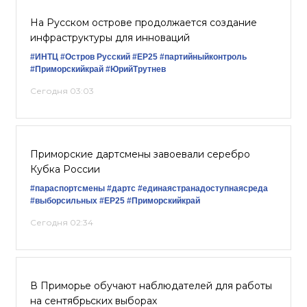
На Русском острове продолжается создание
инфраструктуры для инноваций
#ИНТЦ
#Остров Русский
#ЕР25
#партийныйконтроль
#Приморскийкрай
#ЮрийТрутнев
Сегодня 03:03
Приморские дартсмены завоевали серебро
Кубка России
#параспортсмены
#дартс
#единаястранадоступнаясреда
#выборсильных
#ЕР25
#Приморскийкрай
Сегодня 02:34
В Приморье обучают наблюдателей для работы
на сентябрьских выборах