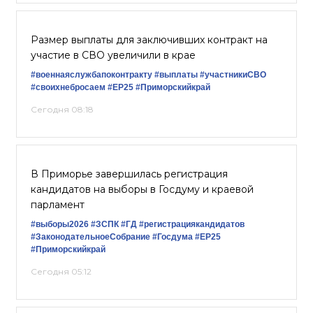
Размер выплаты для заключивших контракт на
участие в СВО увеличили в крае
#военнаяслужбапоконтракту
#выплаты
#участникиСВО
#своихнебросаем
#ЕР25
#Приморскийкрай
Сегодня 08:18
В Приморье завершилась регистрация
кандидатов на выборы в Госдуму и краевой
парламент
#выборы2026
#ЗСПК
#ГД
#регистрациякандидатов
#ЗаконодательноеСобрание
#Госдума
#ЕР25
#Приморскийкрай
Сегодня 05:12